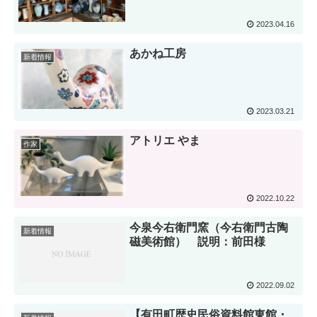
2023.04.16
あかね工房
新着情報
2023.03.21
アトリエ やま
作家
2022.10.22
今泉今右衛門窯（今右衛門古陶
新着情報
磁美術館） 説明：前田様
2022.09.02
【有田町歴史民俗資料館東館・