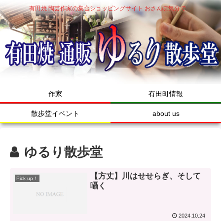
有田焼 陶芸作家の集合ショッピングサイト おさんぽ気分で…
作家
有田町情報
散歩堂イベント
about us
ゆるり散歩堂
【方丈】川はせせらぎ、そして
Pick up！
囁く
2024.10.24