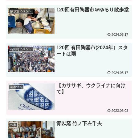
120回有田陶器市＠ゆるり散歩堂
散歩堂イベント
2024.05.17
120回 有田陶器市(2024年）スタ
有田町イベント
ートは雨
2024.05.17
【カササギ、ウクライナに向け
新着情報
て】
2023.06.03
青以窯 竹ノ下左千夫
作家