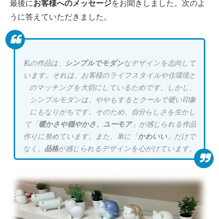
最後に
お客様へのメッセージ
をお聞きしました。次のよ
うに答えていただきました。
私の作品は、
シンプルでモダン
なデザインを志向して
います。それは、お客様のライフスタイルや住環境と
のマッチングを大切にしているためです。しかし、
シンプルモダンは、ややもするとクールで硬い印象
にもなりがちです。そのため、自分らしさを生かし
て「
暖かさや穏やかさ、ユーモア
」が感じられる作品
作りに努めています。また、単に「
かわいい
」だけで
なく、
品格
が感じられるデザインを心がけています。