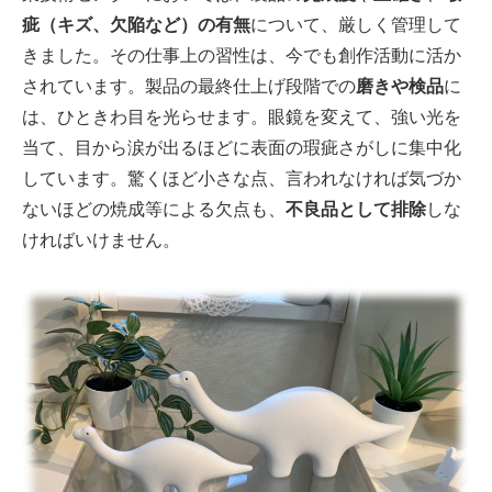
疵（キズ、欠陥など）の有無
について、厳しく管理して
きました。その仕事上の習性は、今でも創作活動に活か
されています。製品の最終仕上げ段階での
磨きや検品
に
は、ひときわ目を光らせます。眼鏡を変えて、強い光を
当て、目から涙が出るほどに表面の瑕疵さがしに集中化
しています。驚くほど小さな点、言われなければ気づか
ないほどの焼成等による欠点も、
不良品として排除
しな
ければいけません。