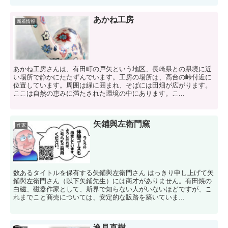
あかね工房
新着情報
あかね工房さんは、有田町の戸矢という地区、長崎県との県境に近
い場所で静かにたたずんでいます。工房の場所は、高台の峠付近に
位置しています。周囲は緑に囲まれ、そばには田畑が広がります。
ここは自然の恵みに満たされた環境の中にあります。こ...
矢鋪與左衛門窯
作家
数あるタイトルを保有する矢鋪與左衛門さん はっきり申し上げて矢
鋪與左衛門さん（以下矢鋪先生）には商才がありません。有田焼の
白磁、磁器作家として、斯界で知らない人がいないほどですが、こ
れまでこと商売については、安定的な販路を築いていま...
逸見直樹