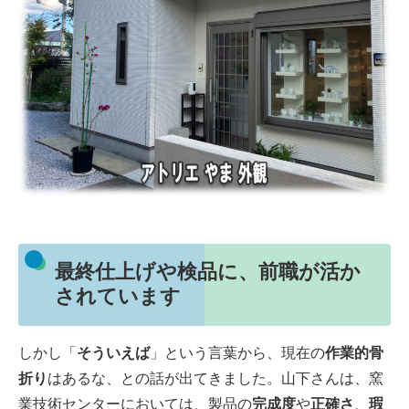
最終仕上げや検品に、前職が活か
されています
しかし「
そういえば
」という言葉から、現在の
作業的骨
折り
はあるな、との話が出てきました。山下さんは、窯
業技術センターにおいては、製品の
完成度
や
正確さ
、
瑕