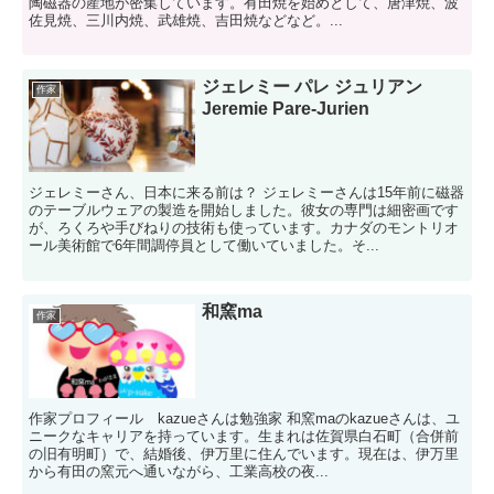
陶磁器の産地が密集しています。有田焼を始めとして、唐津焼、波
佐見焼、三川内焼、武雄焼、吉田焼などなど。...
ジェレミー パレ ジュリアン
作家
Jeremie Pare-Jurien
ジェレミーさん、日本に来る前は？ ジェレミーさんは15年前に磁器
のテーブルウェアの製造を開始しました。彼女の専門は細密画です
が、ろくろや手びねりの技術も使っています。カナダのモントリオ
ール美術館で6年間調停員として働いていました。そ...
和窯ma
作家
作家プロフィール kazueさんは勉強家 和窯maのkazueさんは、ユ
ニークなキャリアを持っています。生まれは佐賀県白石町（合併前
の旧有明町）で、結婚後、伊万里に住んでいます。現在は、伊万里
から有田の窯元へ通いながら、工業高校の夜...