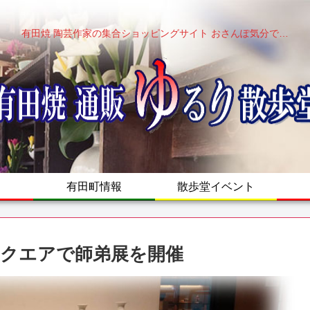
有田焼 陶芸作家の集合ショッピングサイト おさんぽ気分で…
有田町情報
散歩堂イベント
スクエアで師弟展を開催