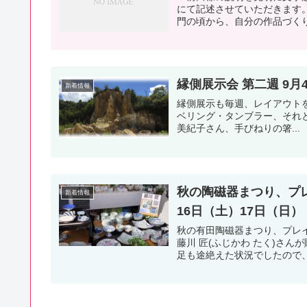
にて記述させていただきます。
門の頃から、自分の作品づくり
縁側展示会 第二週 9月
新着情報
縁側展示も毎週、レイアウト
ベリング・タンブラー、それとM
美紀子さん、手びねりの箸...
秋の陶磁器まつり、プレ
新着情報
16日（土）17日（日）
秋の有田陶磁器まつり、プレ
藤川 匠(ふじかわ たく)さ
足も途絶えた状況でしたので、