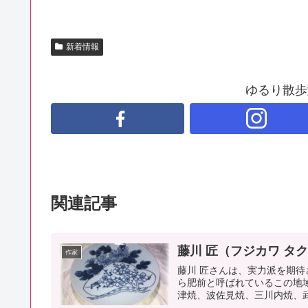
新着情報
ゆるり散歩
関連記事
藤川 匠（フジカワ タ
作家
藤川 匠さんは、実力派を期待
ら肥前と呼ばれているこの地
津焼、波佐見焼、三川内焼、武