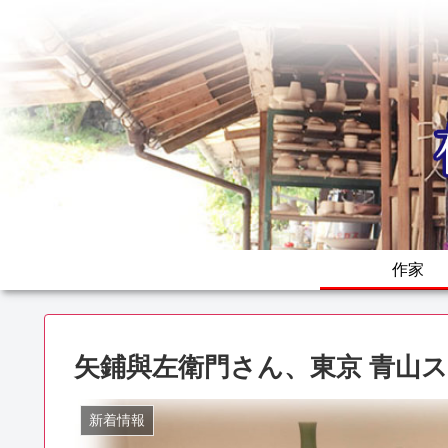
作家
矢鋪與左衛門さん、東京 青山
新着情報