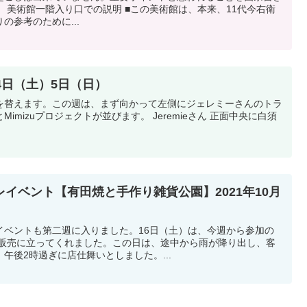
 美術館一階入り口での説明 ■この美術館は、本来、11代今右衛
の参考のために...
4日（土）5日（日）
を替えます。この週は、まず向かって左側にジェレミーさんのトラ
imizuプロジェクトが並びます。 Jeremieさん 正面中央に白須
イベント【有田焼と手作り雑貨公園】2021年10月
イベントも第二週に入りました。16日（土）は、今週から参加の
んが販売に立ってくれました。この日は、途中から雨が降り出し、客
午後2時過ぎに店仕舞いとしました。...