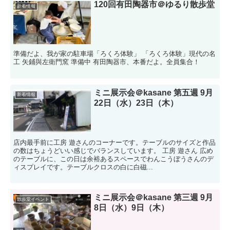
120回有田陶器市＠ゆるり散歩堂
新着情報
準備だよ、我が家の駐車場「ろくろ体験」 「ろくろ体験」現代の名
工 矢鋪與左衛門窯 準備中 有田陶器市、本番だよ。全員集合！
ミニ展示会＠kasane 第五週 9月
新着情報
22日（水）23日（木）
店内最手前に工房 遊さんのコーナーです。テーブルのサイズと作品
の数はちょうどいい感じでバランスしています。 工房 遊さん 広め
のテーブルに、この日は余裕あるスペースでわんこうぼうさんのデ
ィスプレイです。テーブルクロスの白に白磁...
ミニ展示会＠kasane 第三週 9月
散歩堂イベント
8日（水）9日（木）