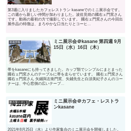
第3週に入りましたカフェレストラン kasaneでのミニ展示会です。
この週から新しい仲間が加わりました。波佐見焼の國右ェ門窯さん
です。動画の最初の方で撮影しています。 國右ェ門窯さんの今回出
展作品の特徴は、まろやかな口当たりとコーヒ...
ミニ展示会＠kasane 第四週 9月
新着情報
15日（水）16日（木）
帯をkasaneにも持ってきました。カップ類でシンプルにまとまった
國右ェ門窯さんのテーブルに帯を走らせています。 國右ェ門窯さん
國右ェ門窯さん 矢鋪與左衛門窯、矢鋪先生と白須美紀子さんのコー
ナーは、中心窓側の広いテーブ...
ミニ展示会＠カフェ・レストラ
散歩堂イベント
ンkasane
2021年8月25日（水）より作家集合のミニ展示会を開催しました。